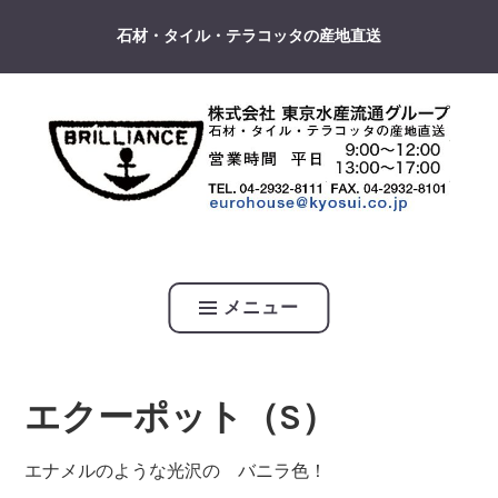
コ
石材・タイル・テラコッタの産地直送
ン
テ
ン
ツ
へ
ス
キ
東京水産流通グループ
ッ
プ
メニュー
エクーポット（S）
エナメルのような光沢の バニラ色！